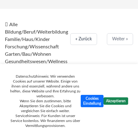
Alle
Bildung/Beruf/Weiterbildung
Familie/Haus/Kinder
« Zurück
Weiter »
Forschung/Wissenschaft
Garten/Bau/Wohnen
Gesundheitswesen/Wellness
Handel/Waren/Service
Immobilien
Datenschutzhinweis: Wir verwenden
Cookies auf unserer Website. Einige von
Informationen/Medien
ihnen sind essenziell, während andere uns
Ingenieurwesen
helfen, diese Website und Ihre Erfahrung zu
verbessern.
IT/Software/Web 2.0
Cookies
Wenn Sie dem zustimmen, bitte
Akzeptieren
Einstellung
Kleidung/Lifestyle
Akzeptieren Sie die Cookies und
vergleichen Sie einfach weiter.
Kommunikation/Computer
Servicehinweis: Für Kunden ist unser
Kultur/Kunst
Service kostenlos. Wir finanzieren uns über
Vermittlungsprovisionen.
Marketing/Werbung
Politik/Gesellschaft